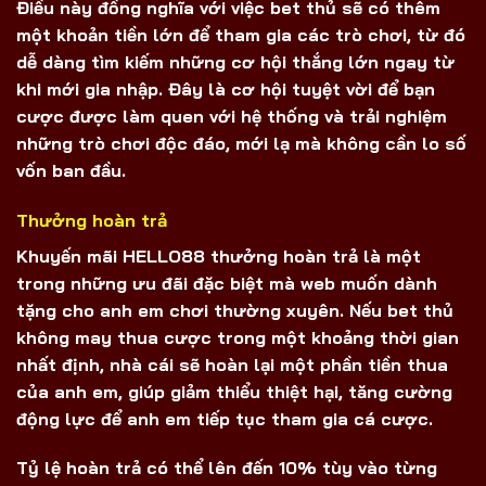
Điều này đồng nghĩa với việc bet thủ sẽ có thêm
một khoản tiền lớn để tham gia các trò chơi, từ đó
dễ dàng tìm kiếm những cơ hội thắng lớn ngay từ
khi mới gia nhập. Đây là cơ hội tuyệt vời để bạn
cược được làm quen với hệ thống và trải nghiệm
những trò chơi độc đáo, mới lạ mà không cần lo số
vốn ban đầu.
Thưởng hoàn trả
Khuyến mãi HELLO88
thưởng hoàn trả là một
trong những ưu đãi đặc biệt mà web muốn dành
tặng cho anh em chơi thường xuyên. Nếu bet thủ
không may thua cược trong một khoảng thời gian
nhất định, nhà cái sẽ hoàn lại một phần tiền thua
của anh em, giúp giảm thiểu thiệt hại, tăng cường
động lực để anh em tiếp tục tham gia cá cược.
Tỷ lệ hoàn trả có thể lên đến 10% tùy vào từng