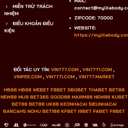
MAIL:
MIỄN TRỪ TRÁCH
contact@mylilabody.
NHIỆM
ZIPCODE: 70000
ĐIỀU KHOẢN ĐIỀU
WEBSITE:
KIỆN
https://mylilabody.co
ĐỐI TÁC UY TÍN:
VIN777.COM
,
VIN7771.COM
,
VINPEE.COM
,
VIN777I.COM
,
VIN777.MARKET
HB88
HB88
WEBET
F8BET
SBOBET
THABET
BET88
NEW88
MU9
BET365
GOOD88
MAXIM88
NEW88
KUBET
BET88
BET88
UK88
KEONHACAI
SIEUNHACAI
BANCAH5
NOHU
BET188
KFBET
I9BET
FABET
F8BET