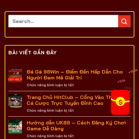
BÀI VIẾT GẦN ĐÂY
+50k
+100k
+1M
Đá Gà 98Win – Điểm Đến Hấp Dẫn Cho
Người Đam Mê Giải Trí
+20
ở
Chức năng bình luận bị tắt
+150k
Đá
Gà
Trang Chủ HitClub – Cổng Vào Thế Giới
98Win
Cá Cược Trực Tuyến Đỉnh Cao
–
ở
Chức năng bình luận bị tắt
Điểm
Trang
Đến
Chủ
Hướng dẫn UK88 – Cách Đăng Ký Chơi
Hấp
HitClub
Dẫn
Game Dễ Dàng
–
Cho
ở
Chức năng bình luận bị tắt
Cổng
Người