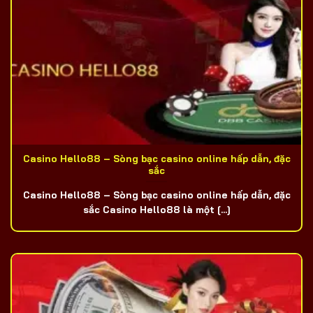
Casino Hello88 – Sòng bạc casino online hấp dẫn, đặc
sắc
Casino Hello88 – Sòng bạc casino online hấp dẫn, đặc
sắc Casino Hello88 là một [...]