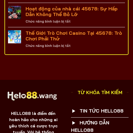
Hướng
Vào
Đam
dẫn
Hoạt động của nhà cái 45678: Sự Hấp
Thế
Mê
UK88
Giới
Dẫn Không Thể Bỏ Lỡ
Giải
–
Cá
Trí
ở
Chức năng bình luận bị tắt
Cách
Cược
Hoạt
Đăng
Trực
động
Thế Giới Trò Chơi Casino Tại 45678: Trò
Ký
Tuyến
của
Chơi
Chơi Phải Thử
Đỉnh
nhà
Game
Cao
ở
Chức năng bình luận bị tắt
cái
Dễ
Thế
45678:
Dàng
Giới
Sự
Trò
Hấp
Chơi
Dẫn
Casino
Không
Tại
Thể
45678:
Bỏ
Trò
Lỡ
Chơi
TỪ KHÓA TÌM KIẾM
Phải
Thử
TIN TỨC HELLO88
HELLO88 là điểm đến
hoàn hảo cho những ai
HƯỚNG DẪN
yêu thích cá cược trực
HELLO88
tuyến. Với hệ thống