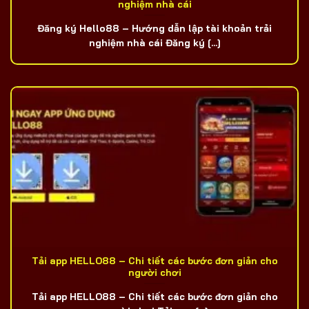
nghiệm nhà cái
Đăng ký Hello88 – Hướng dẫn lập tài khoản trải
nghiệm nhà cái Đăng ký [...]
Tải app HELLO88 – Chi tiết các bước đơn giản cho
người chơi
Tải app HELLO88 – Chi tiết các bước đơn giản cho