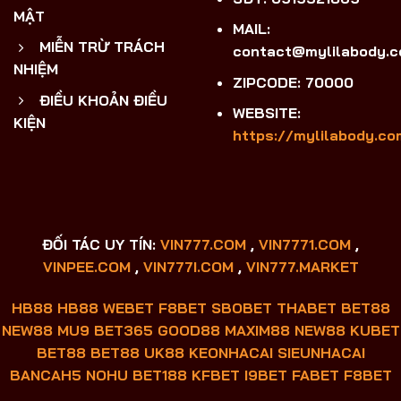
MẬT
MAIL:
MIỄN TRỪ TRÁCH
contact@mylilabody.
NHIỆM
ZIPCODE: 70000
ĐIỀU KHOẢN ĐIỀU
WEBSITE:
KIỆN
https://mylilabody.co
ĐỐI TÁC UY TÍN:
VIN777.COM
,
VIN7771.COM
,
VINPEE.COM
,
VIN777I.COM
,
VIN777.MARKET
HB88
HB88
WEBET
F8BET
SBOBET
THABET
BET88
NEW88
MU9
BET365
GOOD88
MAXIM88
NEW88
KUBET
BET88
BET88
UK88
KEONHACAI
SIEUNHACAI
BANCAH5
NOHU
BET188
KFBET
I9BET
FABET
F8BET