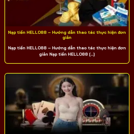
Nạp tiền HELLO88 – Hướng dẫn thao tác thực hiện đơn
giản
Nạp tiền HELLO88 – Hướng dẫn thao tác thực hiện đơn
giản Nạp tiền HELLO88 [...]