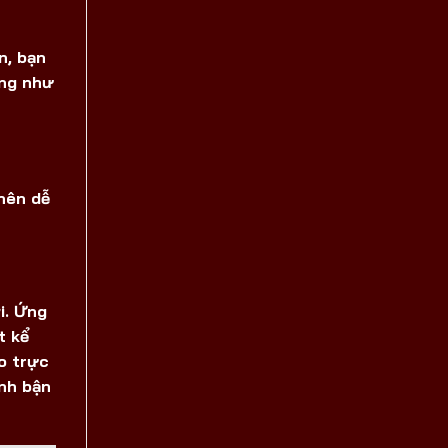
n, bạn
ăng như
 nên dễ
i. Ứng
t kể
no trực
ình bận