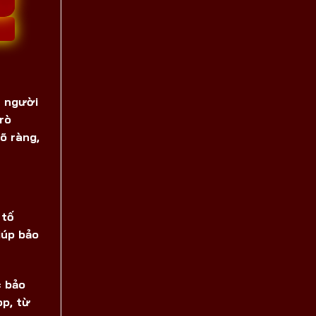
à người
rò
õ ràng,
 tố
iúp bảo
c bảo
pp, từ