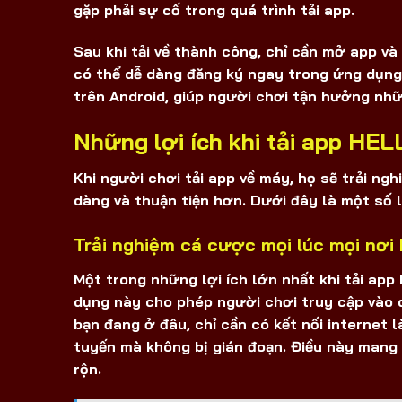
gặp phải sự cố trong quá trình tải app.
Sau khi tải về thành công, chỉ cần mở app và
có thể dễ dàng đăng ký ngay trong ứng dụng.
trên Android, giúp người chơi tận hưởng nhữn
Những lợi ích khi tải app HE
Khi người chơi tải app về máy, họ sẽ trải ngh
dàng và thuận tiện hơn. Dưới đây là một số l
Trải nghiệm cá cược mọi lúc mọi nơi
Một trong những lợi ích lớn nhất khi
tải app
dụng này cho phép người chơi truy cập vào c
bạn đang ở đâu, chỉ cần có kết nối internet 
tuyến mà không bị gián đoạn. Điều này mang l
rộn.