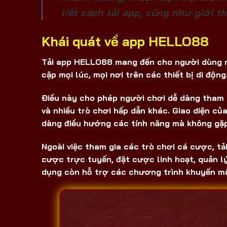
tiết cách tải app, cũng như giới t
Khái quát về app HELLO88
Tải app HELLO88
mang đến cho người dùng mộ
cập mọi lúc, mọi nơi trên các thiết bị di độn
Điều này cho phép người chơi dễ dàng tham gi
và nhiều trò chơi hấp dẫn khác. Giao diện của
dàng điều hướng các tính năng mà không gặp
Ngoài việc tham gia các trò chơi cá cược,
tả
cược trực tuyến, đặt cược linh hoạt, quản l
dụng còn hỗ trợ các chương trình khuyến mã