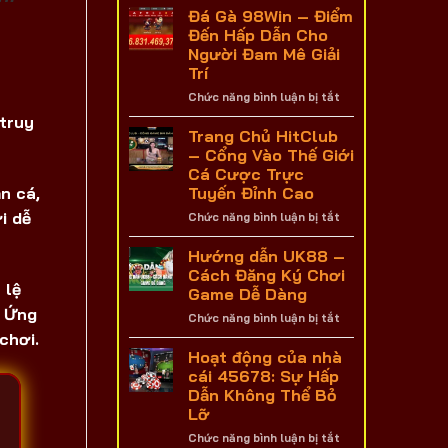
Đá Gà 98Win – Điểm
Đến Hấp Dẫn Cho
Người Đam Mê Giải
Trí
ở
Chức năng bình luận bị tắt
Đá
truy
Gà
Trang Chủ HitClub
98Win
– Cổng Vào Thế Giới
–
Cá Cược Trực
Điểm
n cá,
Tuyến Đỉnh Cao
Đến
i dễ
Hấp
ở
Chức năng bình luận bị tắt
Dẫn
Trang
Cho
Chủ
Hướng dẫn UK88 –
Người
HitClub
Cách Đăng Ký Chơi
Đam
–
 lệ
Game Dễ Dàng
Mê
Cổng
. Ứng
Giải
ở
Chức năng bình luận bị tắt
Vào
Trí
Hướng
Thế
chơi.
dẫn
Giới
Hoạt động của nhà
UK88
Cá
cái 45678: Sự Hấp
–
Cược
Dẫn Không Thể Bỏ
Cách
Trực
Lỡ
Đăng
Tuyến
Ký
Đỉnh
ở
Chức năng bình luận bị tắt