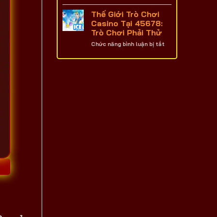
Chơi
Cao
Hoạt
Game
động
Thế Giới Trò Chơi
Dễ
của
Casino Tại 45678:
Dàng
nhà
Trò Chơi Phải Thử
cái
ở
Chức năng bình luận bị tắt
45678:
Thế
Sự
Giới
Hấp
Trò
Dẫn
Chơi
Không
Casino
Thể
Tại
Bỏ
45678:
Lỡ
Trò
Chơi
Phải
Thử