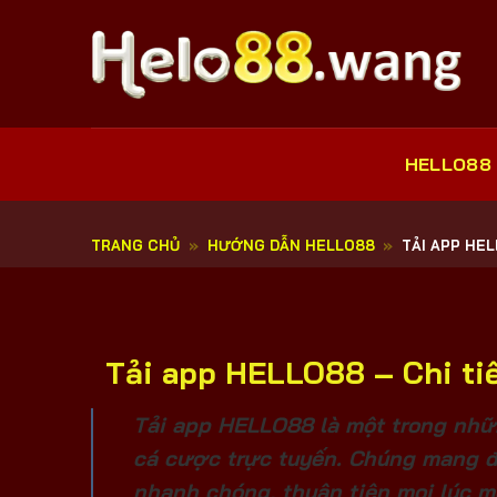
Chuyển
đến
nội
dung
HELLO88
TRANG CHỦ
»
HƯỚNG DẪN HELLO88
»
TẢI APP HE
Tải app HELLO88 – Chi ti
Tải app HELLO88
là một trong nhữ
cá cược trực tuyến. Chúng mang đế
nhanh chóng, thuận tiện mọi lúc mọ