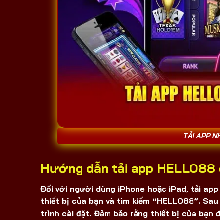
TẢI APP N
Hướng dẫn tải app HELLO88 
Đối với người dùng iPhone hoặc iPad,
tải ap
thiết bị của bạn và tìm kiếm “HELLO88”. Sau 
trình cài đặt. Đảm bảo rằng thiết bị của bạn