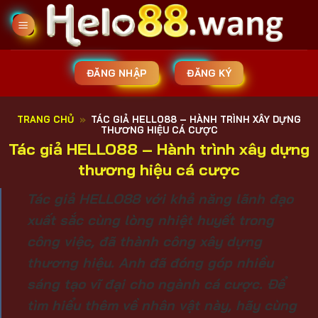
Chuyển
đến
nội
dung
ĐĂNG NHẬP
ĐĂNG KÝ
TRANG CHỦ
»
TÁC GIẢ HELLO88 – HÀNH TRÌNH XÂY DỰNG
THƯƠNG HIỆU CÁ CƯỢC
Tác giả HELLO88 – Hành trình xây dựng
thương hiệu cá cược
Tác giả HELLO88
với khả năng lãnh đạo
xuất sắc cùng lòng nhiệt huyết trong
công việc, đã thành công xây dựng
thương hiệu. Anh đã đóng góp nhiều
sáng tạo vĩ đại cho ngành cá cược. Để
tìm hiểu thêm về nhân vật này, hãy cùng