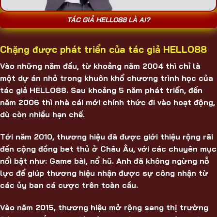
TÁC GIẢ HELLO88 LÀ AI?
Chặng được phát triển của tác giả HELLO88
Vào những năm đầu, từ khoảng năm 2004 thì chỉ là
một dự án nhỏ trong khuôn khổ chương trình học của
tác giả HELLO88
. Sau khoảng 5 năm phát triển, đến
năm 2006 thì nhà cái mới chính thức đi vào hoạt động,
dù còn nhiều hạn chế.
Tới năm 2010, thương hiệu đã được giới thiệu rộng rãi
đến cộng đồng bet thủ ở Châu Âu, với các chuyên mục
nổi bật như: Game bài, nổ hũ. Anh đã không ngừng nỗ
lực để giúp thương hiệu nhận được sự công nhận từ
các ủy ban cá cược trên toàn cầu.
Vào năm 2015, thương hiệu mở rộng sang thị trường