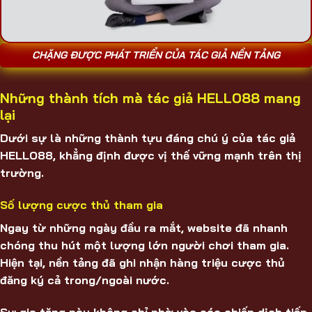
CHẶNG ĐƯỢC PHÁT TRIỂN CỦA TÁC GIẢ NỀN TẢNG
Những thành tích mà tác giả HELLO88 mang
lại
Dưới sự là những thành tựu đáng chú ý của
tác giả
HELLO88
, khẳng định được vị thế vững mạnh trên thị
trường.
Số lượng cược thủ tham gia
Ngay từ những ngày đầu ra mắt, website đã nhanh
chóng thu hút một lượng lớn người chơi tham gia.
Hiện tại, nền tảng đã ghi nhận hàng triệu cược thủ
đăng ký cả trong/ngoài nước.
Sự gia tăng này không chỉ nhờ vào các chiến dịch tiếp