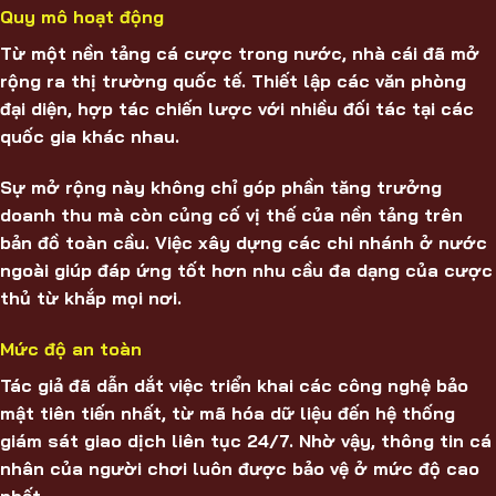
Quy mô hoạt động
Từ một nền tảng cá cược trong nước, nhà cái đã mở
rộng ra thị trường quốc tế. Thiết lập các văn phòng
đại diện, hợp tác chiến lược với nhiều đối tác tại các
quốc gia khác nhau.
Sự mở rộng này không chỉ góp phần tăng trưởng
doanh thu mà còn củng cố vị thế của nền tảng trên
bản đồ toàn cầu. Việc xây dựng các chi nhánh ở nước
ngoài giúp đáp ứng tốt hơn nhu cầu đa dạng của cược
thủ từ khắp mọi nơi.
Mức độ an toàn
Tác giả đã dẫn dắt việc triển khai các công nghệ bảo
mật tiên tiến nhất, từ mã hóa dữ liệu đến hệ thống
giám sát giao dịch liên tục 24/7. Nhờ vậy, thông tin cá
nhân của người chơi luôn được bảo vệ ở mức độ cao
nhất.