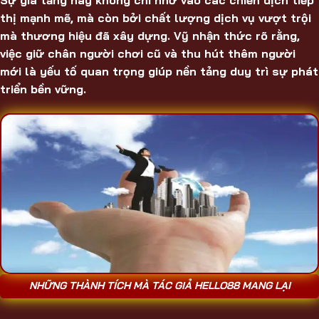
thị mạnh mẽ, mà còn bởi chất lượng dịch vụ vượt trội
mà thương hiệu đã xây dựng. Vỹ nhận thức rõ rằng,
việc giữ chân người chơi cũ và thu hút thêm người
mới là yếu tố quan trọng giúp nền tảng duy trì sự phát
triển bền vững.
NHỮNG THÀNH TÍCH MÀ TÁC GIẢ HELLO88 MANG LẠI