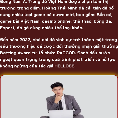
Đông Nam Á. Trong đó Việt Nam được chọn làm thị
trường trọng điểm. Hoàng Thái Minh đã cải tiến để bổ
sung nhiều loại game cá cược mới, bao gồm: Bắn cá,
game bài Việt Nam, casino online, thể thao, bóng đá,
Esport, đá gà cùng nhiều thể loại khác.
Đến năm 2022, nhà cái đã vinh dự trở thành một trong
sáu thương hiệu cá cược đổi thưởng nhận giải thưởng
Betting Award từ tổ chức PAGCOR. Đánh dấu bước
ngoặt quan trọng trong quá trình phát triển và nỗ lực
không ngừng của
tác giả HELLO88
.