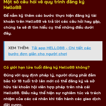
Một số câu hỏi về quy trình đăng ký
Hello88
Để nắm kỹ thêm các bước thực hiện đăng ký tài
khoản trên Hello88 và trả lời các câu hỏi hay gặp,
chúng ta sẽ đi tìm hiểu cụ thể những điều dưới
đây.
XEM THÊM:
Tải app HELLO88 - Chi tiết các
bước đơn giản cho người chơi
Có giới hạn lứa tuổi đăng ký Hello88 không?
Đúng với quy định pháp lý, người dùng phải đảm
bảo từ 18 tuổi trở lên mới có thể đăng ký và sở
hữu tài khoản hội viên hợp pháp trên nhà cái
Hello88. Điều này thể hiện sự nghiêm túc và trách
nhiệm của các cá nhân khi tiến hành các giao dịch
đặt cược.