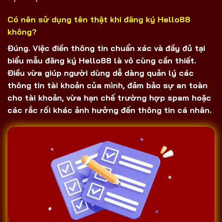
Có nên sử dụng tên thật khi đăng ký Hello88
không?
Đúng. Việc điền thông tin chuẩn xác và đầy đủ tại
biểu mẫu
đăng ký Hello88
là vô cùng cần thiết.
Điều vừa giúp người dùng dễ dàng quản lý các
thông tin tài khoản của mình, đảm bảo sự an toàn
cho tài khoản, vừa hạn chế trường hợp spam hoặc
các rắc rối khác ảnh hưởng đến thông tin cá nhân.