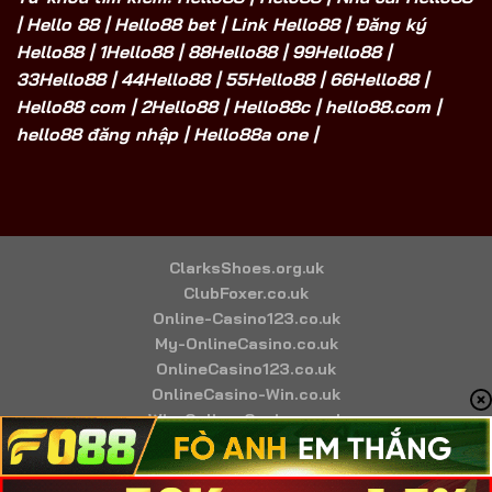
| Hello 88 | Hello88 bet | Link Hello88 | Đăng ký
Hello88 | 1Hello88 | 88Hello88 | 99Hello88 |
33Hello88 | 44Hello88 | 55Hello88 | 66Hello88 |
Hello88 com | 2Hello88 | Hello88c | hello88.com |
hello88 đăng nhập | Hello88a one |
ClarksShoes.org.uk
ClubFoxer.co.uk
Online-Casino123.co.uk
My-OnlineCasino.co.uk
OnlineCasino123.co.uk
OnlineCasino-Win.co.uk
Win-Online-Casino.co.uk
Online-Casino-Win.co.uk
locksmiths-forestgate-e7.co.uk