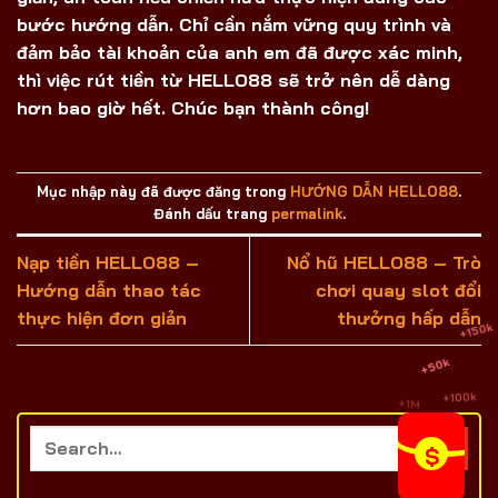
bước hướng dẫn. Chỉ cần nắm vững quy trình và
đảm bảo tài khoản của anh em đã được xác minh,
thì việc rút tiền từ HELLO88 sẽ trở nên dễ dàng
hơn bao giờ hết. Chúc bạn thành công!
Mục nhập này đã được đăng trong
HƯỚNG DẪN HELLO88
.
Đánh dấu trang
permalink
.
Nạp tiền HELLO88 –
Nổ hũ HELLO88 – Trò
Hướng dẫn thao tác
chơi quay slot đổi
+50k
thực hiện đơn giản
thưởng hấp dẫn
+100k
+1M
+20
+150k