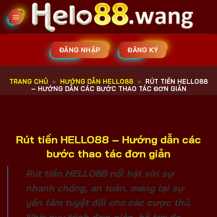
Chuyển
đến
nội
dung
ĐĂNG NHẬP
ĐĂNG KÝ
TRANG CHỦ
»
HƯỚNG DẪN HELLO88
»
RÚT TIỀN HELLO88
– HƯỚNG DẪN CÁC BƯỚC THAO TÁC ĐƠN GIẢN
Rút tiền HELLO88 – Hướng dẫn các
bước thao tác đơn giản
Rút tiền HELLO88
nổi bật với sự
nhanh chóng, an toàn, mang lại sự
yên tâm tuyệt đối cho các cược thủ.