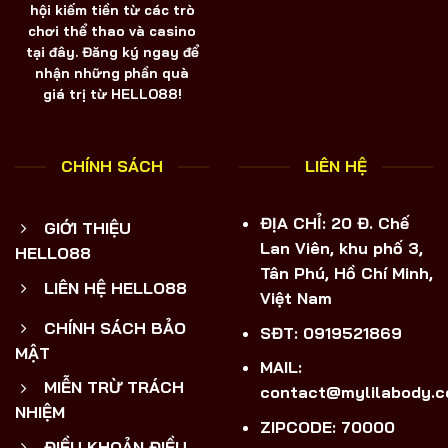
hội kiếm tiền từ các trò
chơi thể thao và casino
tại đây. Đăng ký ngay để
nhận những phần quà
giá trị từ HELLO88!
CHÍNH SÁCH
LIÊN HỆ
ĐỊA CHỈ:
20 Đ. Chế
GIỚI THIỆU
Lan Viên, khu phố 3,
HELLO88
Tân Phú, Hồ Chí Minh,
LIÊN HỆ HELLO88
Việt Nam
CHÍNH SÁCH BẢO
SĐT:
0919521869
MẬT
MAIL:
MIỄN TRỪ TRÁCH
contact@mylilabody.
NHIỆM
ZIPCODE: 70000
ĐIỀU KHOẢN ĐIỀU