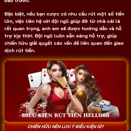
báo trước.
Đặc biệt, nếu bạn cược có nhu cầu rút một số tiền
lớn, việc liên hệ với đội ngũ giúp đỡ từ nhà cái là
rất quan trọng, anh em sẽ được hướng dẫn và hỗ
trợ kịp thời. Đội ngũ luôn sẵn sàng hỗ trợ, giúp
chiến hữu giải quyết các vấn đề liên quan đến giao
dịch rút tiền.
CHIẾN HỮU NÊN LƯU Ý ĐIỀU KIỆN GÌ?