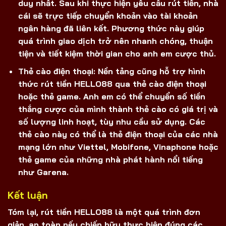
duy nhất. Sau khi thực hiện yêu cầu rút tiền, nhà
cái sẽ trực tiếp chuyển khoản vào tài khoản
ngân hàng đã liên kết. Phương thức này giúp
quá trình giao dịch trở nên nhanh chóng, thuận
tiện và tiết kiệm thời gian cho anh em cược thủ.
Thẻ cào điện thoại: Nền tảng cũng hỗ trợ hình
thức
rút tiền HELLO88
qua thẻ cào điện thoại
hoặc thẻ game. Anh em có thể chuyển số tiền
thắng cược của mình thành thẻ cào có giá trị và
số lượng linh hoạt, tùy nhu cầu sử dụng. Các
thẻ cào này có thể là thẻ điện thoại của các nhà
mạng lớn như Viettel, Mobifone, Vinaphone hoặc
thẻ game của những nhà phát hành nổi tiếng
như Garena.
Kết luận
Tóm lại,
rút tiền HELLO88
là một quá trình đơn
giản, an toàn nếu chiến hữu thực hiện đúng các