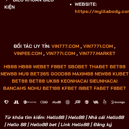
WEBSITE:
KIỆN
https://mylilabody.co
ĐỐI TÁC UY TÍN:
VIN777.COM
,
VIN7771.COM
,
VINPEE.COM
,
VIN777I.COM
,
VIN777.MARKET
HB88
HB88
WEBET
F8BET
SBOBET
THABET
BET88
NEW88
MU9
BET365
GOOD88
MAXIM88
NEW88
KUBET
BET88
BET88
UK88
KEONHACAI
SIEUNHACAI
BANCAH5
NOHU
BET188
KFBET
I9BET
FABET
F8BET
Từ khóa tìm kiếm: Hello88 | Helo88 | Nhà cái Hello88
| Hello 88 | Hello88 bet | Link Hello88 | Đăng ký