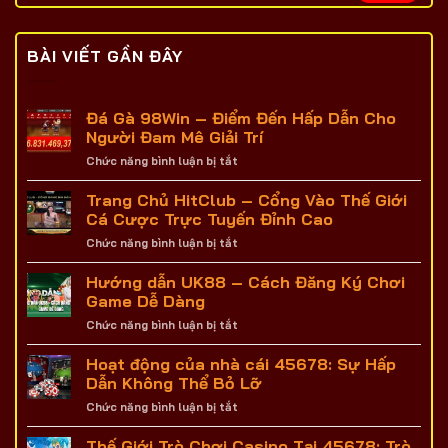
BÀI VIẾT GẦN ĐÂY
Đá Gà 98Win – Điểm Đến Hấp Dẫn Cho
Người Đam Mê Giải Trí
ở
Chức năng bình luận bị tắt
Đá
Gà
Trang Chủ HitClub – Cổng Vào Thế Giới
98Win
Cá Cược Trực Tuyến Đỉnh Cao
–
ở
Chức năng bình luận bị tắt
Điểm
Trang
Đến
Chủ
Hướng dẫn UK88 – Cách Đăng Ký Chơi
Hấp
HitClub
Dẫn
Game Dễ Dàng
–
Cho
ở
Chức năng bình luận bị tắt
Cổng
Người
Hướng
Vào
Đam
dẫn
Hoạt động của nhà cái 45678: Sự Hấp
Thế
Mê
UK88
Giới
Dẫn Không Thể Bỏ Lỡ
Giải
–
Cá
Trí
ở
Chức năng bình luận bị tắt
Cách
Cược
Hoạt
Đăng
Trực
động
Thế Giới Trò Chơi Casino Tại 45678: Trò
Ký
Tuyến