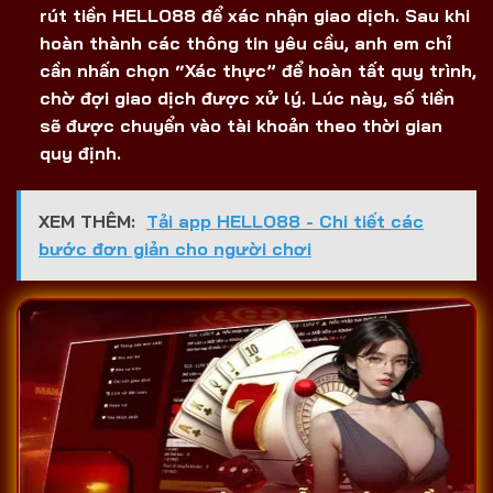
rút tiền HELLO88
để xác nhận giao dịch. Sau khi
hoàn thành các thông tin yêu cầu, anh em chỉ
cần nhấn chọn “Xác thực” để hoàn tất quy trình,
chờ đợi giao dịch được xử lý. Lúc này, số tiền
sẽ được chuyển vào tài khoản theo thời gian
quy định.
XEM THÊM:
Tải app HELLO88 - Chi tiết các
bước đơn giản cho người chơi