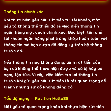
Thông tin chính xác
Khi thực hiện yêu cầu rút tiền từ tài khoản, một
yếu tố không thể thiếu đó là việc điền thông tin
ngân hàng một cách chính xác. Đặc biệt, tên chủ
tài khoản ngân hàng phải trùng khớp hoàn toàn với
thông tin mà bạn cược đã đăng ký trên hệ thống
trước đó.
Nếu thông tin này không đúng, lệnh rút tiền của
bạn sẽ không thể thực hiện được và sẽ bị hủy bỏ
ngay lập tức. Vì vậy, việc kiểm tra lại thông tin
trước khi gửi yêu cầu rút tiền là rất quan trọng để
tránh những sự cố không đáng có.
Tốc độ mạng – Rút tiền Hello88
Một yếu tố quan trọng khác khi thực hiện rút tiền