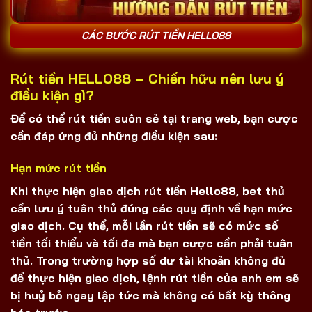
CÁC BƯỚC RÚT TIỀN HELLO88
Rút tiền HELLO88 – Chiến hữu nên lưu ý
điều kiện gì?
Để có thể rút tiền suôn sẻ tại trang web, bạn cược
cần đáp ứng đủ những điều kiện sau:
Hạn mức rút tiền
Khi thực hiện giao dịch
rút tiền Hello88
, bet thủ
cần lưu ý tuân thủ đúng các quy định về hạn mức
giao dịch. Cụ thể, mỗi lần rút tiền sẽ có mức số
tiền tối thiểu và tối đa mà bạn cược cần phải tuân
thủ. Trong trường hợp số dư tài khoản không đủ
để thực hiện giao dịch, lệnh rút tiền của anh em sẽ
bị huỷ bỏ ngay lập tức mà không có bất kỳ thông