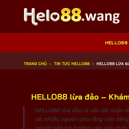
Chuyển
đến
nội
dung
HELLO88
TRANG CHỦ
»
TIN TỨC HELLO88
»
HELLO88 LỪA ĐẢ
HELLO88 lừa đảo – Khám p
HELLO88 lừa đảo
là vấn đề nhận 
rất nhiều người cho rằng nền tản
người vẫn tin tưởng vào các dịch