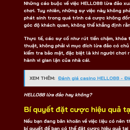
Những cáo buộc về việc
HELLO88 lừa đảo
xuấ
chơi. Tuy nhiên, những sự việc này không ph
phát sinh trong quá trình cá cược không đồn
góc độ khách quan, không thể khẳng định rằ
Thực tế, các sự cố như rút tiền chậm, khóa 
thuật, không phải vì mục đích lừa đảo có chủ
kiểm tra bảo mật, đặc biệt là khi người chơi 
hành vi gian lận của nhà cái.
XEM THÊM:
Đánh giá casino HELLO88 - Đi
HELLO88 lừa đảo hay không?
Bí quyết đặt cược hiệu quả t
Nếu bạn đang băn khoăn về việc liệu có nên 
bí quyết để bạn có thể đặt cược hiệu quả tại