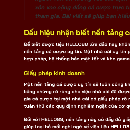
xôn xao cộng đồng cá cược trực tu
tham gia. Bài viết sẽ giúp bạn hiể
Dấu hiệu nhận biết nền tảng c
Để biết được liệu
HELLO88 lừa đảo
hay khôn
nền tảng cá cược uy tín. Một nhà cái uy tín 
hợp pháp, hệ thống bảo mật tốt và kho game
Giấy phép kinh doanh
Một nền tảng cá cược uy tín sẽ luôn công kh
bằng chứng rõ ràng cho việc nhà cái đã đượ
gia cá cược tại một nhà cái có giấy phép rõ 
tuân thủ các quy định nghiêm ngặt của cơ q
Đối với HELLO88, nền tảng này có đầy đủ giấ
giúp loại bỏ mối nghi ngờ về việc liệu
HELLO88