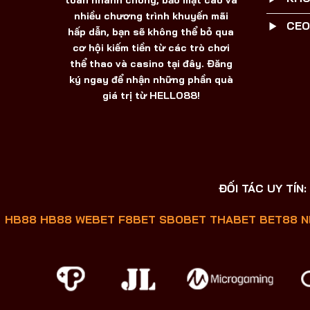
toán nhanh chóng, bảo mật cao và
nhiều chương trình khuyến mãi
CEO
hấp dẫn, bạn sẽ không thể bỏ qua
cơ hội kiếm tiền từ các trò chơi
thể thao và casino tại đây. Đăng
ký ngay để nhận những phần quà
giá trị từ HELLO88!
ĐỐI TÁC UY TÍN:
HB88
HB88
WEBET
F8BET
SBOBET
THABET
BET88
N