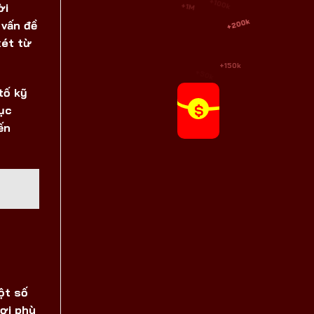
ời
+150k
+50k
 vấn đề
xét từ
+100k
+1M
+200k
tố kỹ
tục
ến
ột số
hơi phù