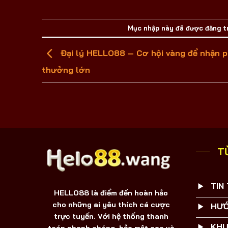
Mục nhập này đã được đăng 
Đại lý HELLO88 – Cơ hội vàng để nhận 
thưởng lớn
T
TIN
HELLO88 là điểm đến hoàn hảo
cho những ai yêu thích cá cược
HƯỚ
trực tuyến. Với hệ thống thanh
KHU